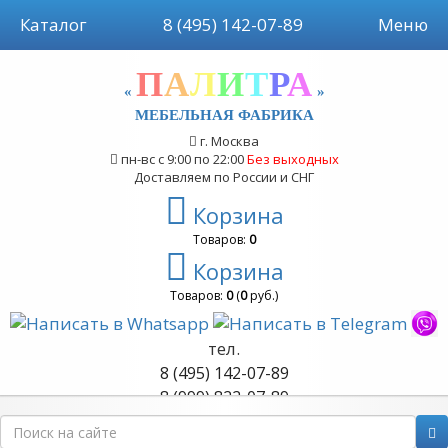
Каталог
8 (495) 142-07-89
Меню
П
А
Л
И
Т
Р
А
«
»
МЕБЕЛЬНАЯ ФАБРИКА
г. Москва
пн-вс с 9:00 по 22:00
Без выходных
Доставляем по России и СНГ
Корзина
Товаров:
0
Корзина
Товаров:
0
(
0
руб.)
тел.
8 (495) 142-07-89
8 (999) 822-07-89
Обратный звонок