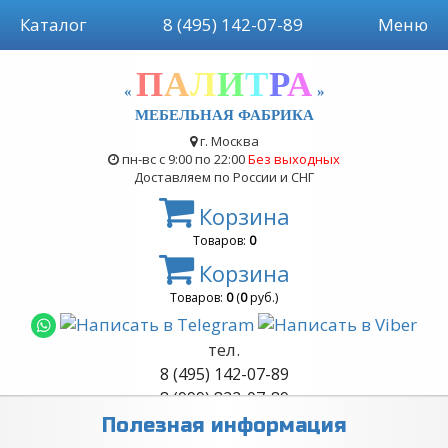
Каталог
8 (495) 142-07-89
Меню
П
А
Л
И
Т
Р
А
«
»
МЕБЕЛЬНАЯ ФАБРИКА
г. Москва
пн-вс с 9:00 по 22:00
Без выходных
Доставляем по России и СНГ
Корзина
Товаров:
0
Корзина
Товаров:
0
(
0
руб.)
тел.
8 (495) 142-07-89
8 (999) 822-07-89
Обратный звонок
Полезная информация