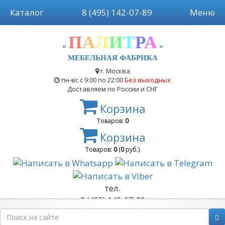
Каталог
8 (495) 142-07-89
Меню
П
А
Л
И
Т
Р
А
«
»
МЕБЕЛЬНАЯ ФАБРИКА
г. Москва
пн-вс с 9:00 по 22:00
Без выходных
Доставляем по России и СНГ
Корзина
Товаров:
0
Корзина
Товаров:
0
(
0
руб.)
тел.
8 (495) 142-07-89
8 (999) 822-07-89
Обратный звонок